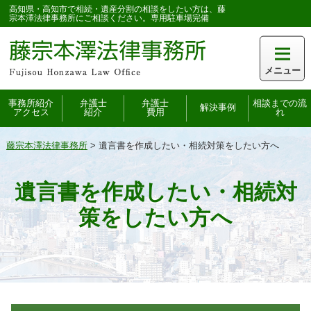
高知県・高知市で相続・遺産分割の相談をしたい方は、藤
宗本澤法律事務所にご相談ください。専用駐車場完備
メニュー
事務所紹介
弁護士
弁護士
相談までの流
解決事例
アクセス
紹介
費用
れ
藤宗本澤法律事務所
>
遺言書を作成したい・相続対策をしたい方へ
遺言書を作成したい・相続対
策をしたい方へ