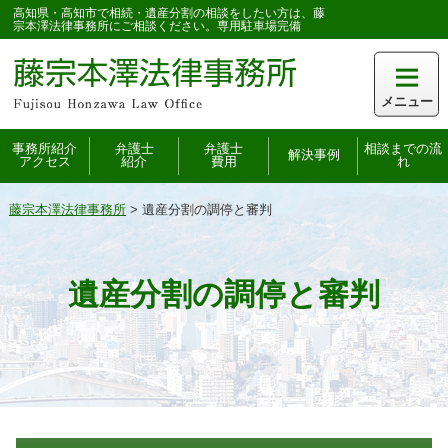
高知県・高知市で相続・遺産分割の相談をしたい方は、藤
宗本澤法律事務所にご相談ください。専用駐車場完備
メニュー
事務所紹介
弁護士
弁護士
相談までの流
解決事例
アクセス
紹介
費用
れ
藤宗本澤法律事務所
>
遺産分割の調停と審判
遺産分割の調停と審判