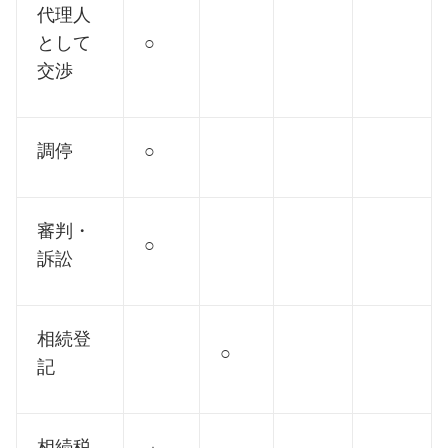
代理人
として
○
交渉
調停
○
審判・
○
訴訟
相続登
○
記
相続税