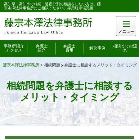
高知県・高知市で相続・遺産分割の相談をしたい方は、藤
宗本澤法律事務所にご相談ください。専用駐車場完備
メニュー
事務所紹介
弁護士
弁護士
相談までの流
解決事例
アクセス
紹介
費用
れ
藤宗本澤法律事務所
>
相続問題を弁護士に相談するメリット・タイミング
相続問題を弁護士に相談する
メリット・タイミング