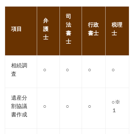
司
弁
法
行政
税理
項目
護
書
書士
士
士
士
相続調
○
○
○
○
査
遺産分
○※
割協議
○
○
○
１
書作成